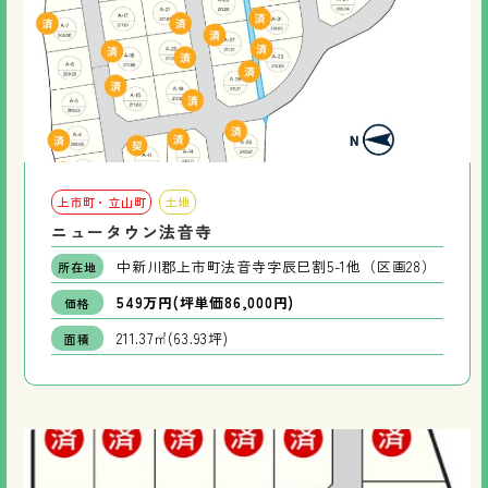
上市町・立山町
土地
ニュータウン法音寺
中新川郡上市町法音寺字辰巳割5-1他（区画28）
所在地
549万円(坪単価86,000円)
価格
211.37㎡(63.93坪)
面積