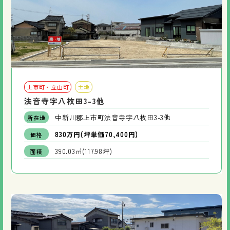
上市町・立山町
土地
法音寺字八枚田3-3他
中新川郡上市町法音寺字八枚田3-3他
所在地
830万円(坪単価70,400円)
価格
390.03㎡(117.98坪)
面積