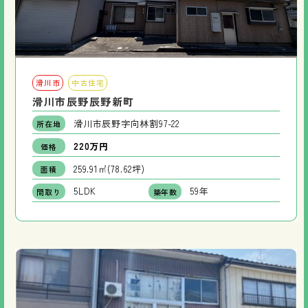
滑川市
中古住宅
滑川市辰野辰野新町
滑川市辰野字向林割97-22
所在地
220万円
価格
259.91㎡(78.62坪)
面積
5LDK
59年
間取り
築年数