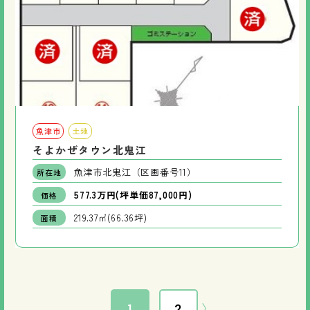
魚津市
土地
そよかぜタウン北鬼江
魚津市北鬼江（区画番号11）
所在地
577.3万円(坪単価87,000円)
価格
219.37㎡(66.36坪)
面積
1
2